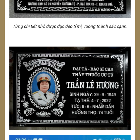
Từng chi tiết nhỏ được đục đẽo tỉ mỉ, vuông thành sắc cạnh.