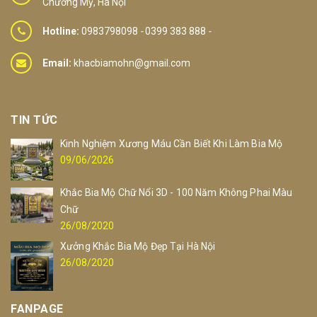
Chương Mỹ, Hà Nội
Hotline:
0983798098
-
0399 383 888
-
Email:
khacbiamohn@gmail.com
TIN TỨC
Kinh Nghiệm Xương Máu Cần Biết Khi Làm Bia Mộ
09/06/2026
Khắc Bia Mộ Chữ Nổi 3D - 100 Năm Không Phai Màu
Chữ
26/08/2020
Xưởng Khắc Bia Mộ Đẹp Tại Hà Nội
26/08/2020
FANPAGE