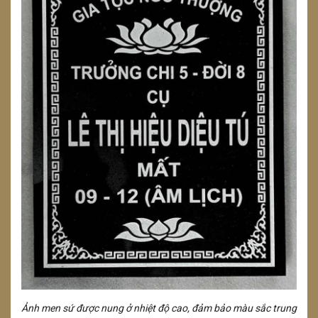
Ảnh men sứ được nung ở nhiệt độ cao, đảm bảo màu sắc trung