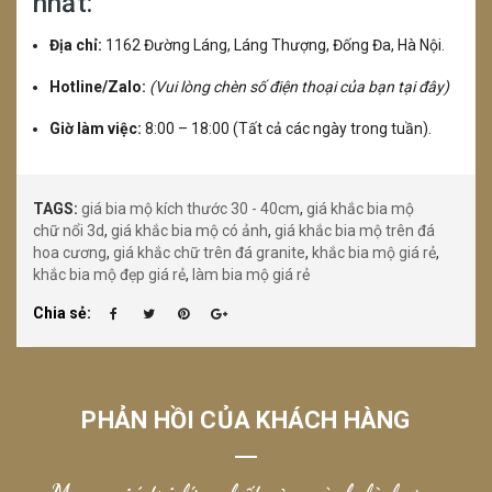
nhất:
Địa chỉ:
1162 Đường Láng, Láng Thượng, Đống Đa, Hà Nội.
Hotline/Zalo:
(Vui lòng chèn số điện thoại của bạn tại đây)
Giờ làm việc:
8:00 – 18:00 (Tất cả các ngày trong tuần).
TAGS:
giá bia mộ kích thước 30 - 40cm
,
giá khắc bia mộ
chữ nổi 3d
,
giá khắc bia mộ có ảnh
,
giá khắc bia mộ trên đá
hoa cương
,
giá khắc chữ trên đá granite
,
khắc bia mộ giá rẻ
,
khắc bia mộ đẹp giá rẻ
,
làm bia mộ giá rẻ
Chia sẻ:
PHẢN HỒI CỦA KHÁCH HÀNG